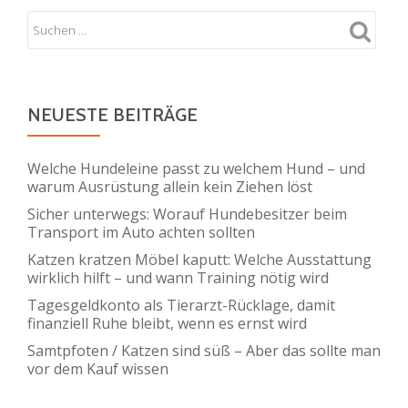
schneller
und
sicherer
laden
können:
NEUESTE BEITRÄGE
Effizienzsteigerung
und
Welche Hundeleine passt zu welchem Hund – und
Sicherheitstipps
warum Ausrüstung allein kein Ziehen löst
Sicher unterwegs: Worauf Hundebesitzer beim
Transport im Auto achten sollten
Katzen kratzen Möbel kaputt: Welche Ausstattung
wirklich hilft – und wann Training nötig wird
Tagesgeldkonto als Tierarzt-Rücklage, damit
finanziell Ruhe bleibt, wenn es ernst wird
Samtpfoten / Katzen sind süß – Aber das sollte man
vor dem Kauf wissen