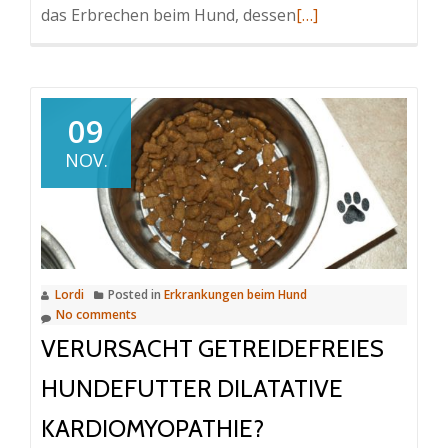
Read
das Erbrechen beim Hund, dessen
[…]
more
about
Erbrechen
beim
09
Hund:
NOV.
Ursachen
und
Therapie
Lordi
Posted in
Erkrankungen beim Hund
No comments
VERURSACHT GETREIDEFREIES
HUNDEFUTTER DILATATIVE
KARDIOMYOPATHIE?