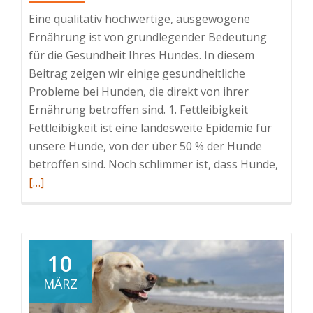
Eine qualitativ hochwertige, ausgewogene
Ernährung ist von grundlegender Bedeutung
für die Gesundheit Ihres Hundes. In diesem
Beitrag zeigen wir einige gesundheitliche
Probleme bei Hunden, die direkt von ihrer
Ernährung betroffen sind. 1. Fettleibigkeit
Fettleibigkeit ist eine landesweite Epidemie für
unsere Hunde, von der über 50 % der Hunde
Read
betroffen sind. Noch schlimmer ist, dass Hunde,
more
[…]
about
5
häufig
Hunde
10
die
MÄRZ
durch
die