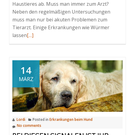
Haustieres ab. Muss man immer zum Arzt?
Neben den regelmäßigen Untersuchungen
muss man nur bei akuten Problemen zum
Tierarzt. Einige Erkrankungen wie Würmer
Read
lassen
[…]
more
about
Wie
oft
14
sollte
MÄRZ
Ihr
Haustier
zum
Tierarzt?
Lordi
Posted in
Erkrankungen beim Hund
No comments