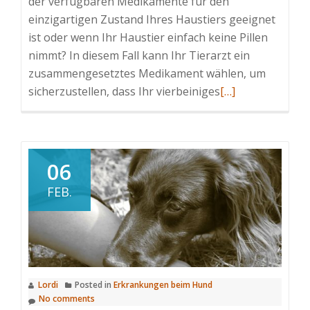
der verfügbaren Medikamente für den
einzigartigen Zustand Ihres Haustiers geeignet
ist oder wenn Ihr Haustier einfach keine Pillen
nimmt? In diesem Fall kann Ihr Tierarzt ein
zusammengesetztes Medikament wählen, um
Read
sicherzustellen, dass Ihr vierbeiniges
[…]
more
about
Was
sind
06
veterinärmedizin
FEB.
zusammengesetz
Medikamente?
Lordi
Posted in
Erkrankungen beim Hund
No comments