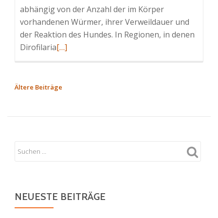
abhängig von der Anzahl der im Körper
vorhandenen Würmer, ihrer Verweildauer und
der Reaktion des Hundes. In Regionen, in denen
Read
Dirofilaria
[…]
more
about
Herzwurm
BEITRAGSNAVIGATION
Ältere Beiträge
Hund
(kardiovaskuläre
Dirofilariose)
–
Symptome
und
Therapie
NEUESTE BEITRÄGE