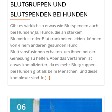
BLUTGRUPPEN UND
BLUTSPENDEN BEI HUNDEN
Gibt es wirklich so etwas wie Blutspenden auch
bei Hunden? Ja, Hunde, die an starkem
Blutverlust oder Blutkrankheiten leiden, können
von einem anderen gesunden Hund
Bluttransfusionen erhalten, um ihnen bei der
Genesung zu helfen. Aber das Verfahren ist
etwas komplizierter, da es mehr Blutgruppen
bei Hunden gibt als beim Menschen, und diese
Read
komplexer sind. In
[…]
more
about
Blutgruppen
und
06
Blutspenden