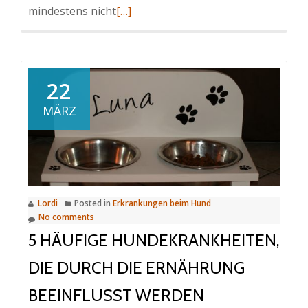
Read
mindestens nicht
[…]
more
about
Niereninsuffizienz
bei
22
Hunden
MÄRZ
Lordi
Posted in
Erkrankungen beim Hund
No comments
5 HÄUFIGE HUNDEKRANKHEITEN,
DIE DURCH DIE ERNÄHRUNG
BEEINFLUSST WERDEN