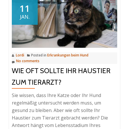
Klassiker
11
bis
JAN.
zur
Seltenheit:
Hundekrankheiten
im
Überblick
Lordi
Posted in
Erkrankungen beim Hund
–
No comments
lernen
WIE OFT SOLLTE IHR HAUSTIER
Sie
die
ZUM TIERARZT?
Symptome
kennen
Sie wissen, dass Ihre Katze oder Ihr Hund
regelmäßig untersucht werden muss, um
gesund zu bleiben. Aber wie oft sollte Ihr
Haustier zum Tierarzt gebracht werden? Die
Antwort hängt vom Lebensstadium Ihres