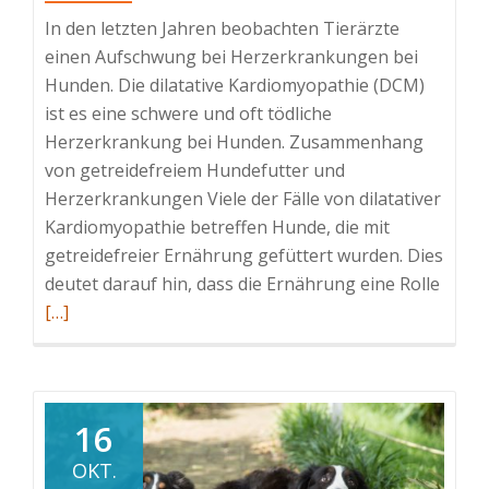
In den letzten Jahren beobachten Tierärzte
einen Aufschwung bei Herzerkrankungen bei
Hunden. Die dilatative Kardiomyopathie (DCM)
ist es eine schwere und oft tödliche
Herzerkrankung bei Hunden. Zusammenhang
von getreidefreiem Hundefutter und
Herzerkrankungen Viele der Fälle von dilatativer
Kardiomyopathie betreffen Hunde, die mit
getreidefreier Ernährung gefüttert wurden. Dies
Read
deutet darauf hin, dass die Ernährung eine Rolle
more
[…]
about
Verur
getrei
Hunde
16
dilata
OKT.
Kardi