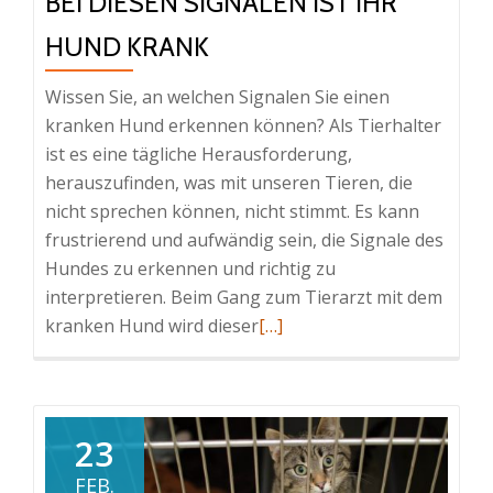
BEI DIESEN SIGNALEN IST IHR
HUND KRANK
Wissen Sie, an welchen Signalen Sie einen
kranken Hund erkennen können? Als Tierhalter
ist es eine tägliche Herausforderung,
herauszufinden, was mit unseren Tieren, die
nicht sprechen können, nicht stimmt. Es kann
frustrierend und aufwändig sein, die Signale des
Hundes zu erkennen und richtig zu
interpretieren. Beim Gang zum Tierarzt mit dem
Read
kranken Hund wird dieser
[…]
more
about
Bei
diesen
23
Signalen
FEB.