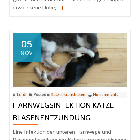
Read
erwachsene Flöhe,
[…]
more
about
Der
Katzenfloh
05
–
NOV.
Ctenocephalides
felis
Lordi
Posted in
Katzenkrankheiten
No comments
HARNWEGSINFEKTION KATZE
BLASENENTZÜNDUNG
Eine Infektion der unteren Harnwege und