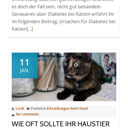
es doch der Fall sein, recht gut behandeln.
Genaueres über Diabetes bei Katzen erfahrt ihr
im folgenden Beitrag. Ursachen für Diabetes bei
Read
Katzen
[…]
more
about
Diabetes
bei
11
Katzen
JAN.
Lordi
Posted in
Erkrankungen beim Hund
No comments
WIE OFT SOLLTE IHR HAUSTIER