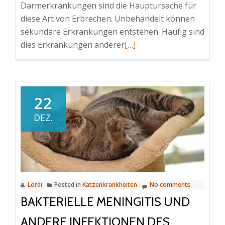
Darmerkrankungen sind die Hauptursache für
diese Art von Erbrechen. Unbehandelt können
sekundäre Erkrankungen entstehen. Häufig sind
Read
dies Erkrankungen anderer
[…]
more
about
Chronisches
Erbrechen
22
der
DEZ.
Katze
Lordi
Posted in
Katzenkrankheiten
No comments
BAKTERIELLE MENINGITIS UND
ANDERE INFEKTIONEN DES