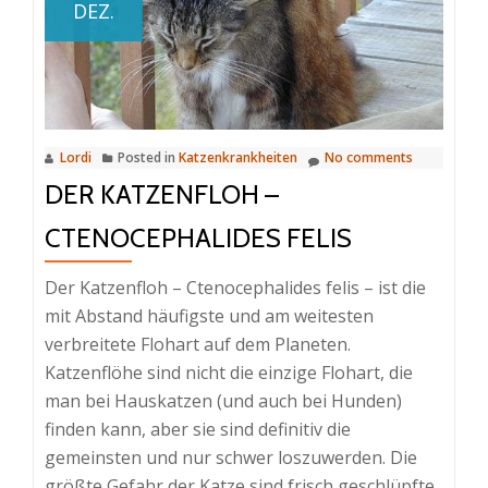
DEZ.
andere
Infektionen
des
Nervensystems
bei
Lordi
Posted in
Katzenkrankheiten
No comments
Katzen
DER KATZENFLOH –
CTENOCEPHALIDES FELIS
Der Katzenfloh – Ctenocephalides felis – ist die
mit Abstand häufigste und am weitesten
verbreitete Flohart auf dem Planeten.
Katzenflöhe sind nicht die einzige Flohart, die
man bei Hauskatzen (und auch bei Hunden)
finden kann, aber sie sind definitiv die
gemeinsten und nur schwer loszuwerden. Die
größte Gefahr der Katze sind frisch geschlüpfte