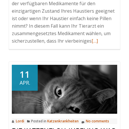
der verfügbaren Medikamente für den
einzigartigen Zustand Ihres Haustiers geeignet
ist oder wenn Ihr Haustier einfach keine Pillen
nimmt? In diesem Fall kann Ihr Tierarzt ein
zusammengesetztes Medikament wählen, um
Read
sicherzustellen, dass Ihr vierbeiniges
[…]
more
about
Was
sind
11
veterinärmedizin
APR.
zusammengesetz
Medikamente?
Lordi
Posted in
Katzenkrankheiten
No comments