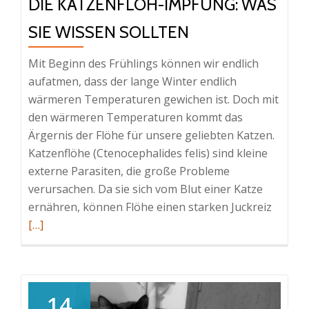
DIE KATZENFLOH-IMPFUNG: WAS
SIE WISSEN SOLLTEN
Mit Beginn des Frühlings können wir endlich
aufatmen, dass der lange Winter endlich
wärmeren Temperaturen gewichen ist. Doch mit
den wärmeren Temperaturen kommt das
Ärgernis der Flöhe für unsere geliebten Katzen.
Katzenflöhe (Ctenocephalides felis) sind kleine
externe Parasiten, die große Probleme
verursachen. Da sie sich vom Blut einer Katze
Read
ernähren, können Flöhe einen starken Juckreiz
more
[…]
about
Die
Katzen
Impfun
14