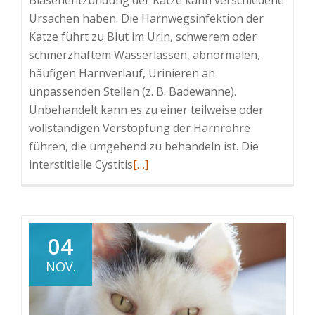
Blasenentzündung der Katze kann verschiedene
Ursachen haben. Die Harnwegsinfektion der
Katze führt zu Blut im Urin, schwerem oder
schmerzhaftem Wasserlassen, abnormalen,
häufigen Harnverlauf, Urinieren an
unpassenden Stellen (z. B. Badewanne).
Unbehandelt kann es zu einer teilweise oder
vollständigen Verstopfung der Harnröhre
führen, die umgehend zu behandeln ist. Die
Read
interstitielle Cystitis
[…]
more
about
Harnwegsinfektion
Katze
04
Blasenentzündung
NOV.