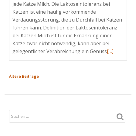
jede Katze Milch. Die Laktoseintoleranz bei
Katzen ist eine häufig vorkommende
Verdauungsstörung, die zu Durchfall bei Katzen
führen kann. Definition der Laktoseintoleranz
bei Katzen Milch ist für die Ernährung einer
Katze zwar nicht notwendig, kann aber bei
Read
gelegentlicher Verabreichung ein Genuss
[…]
more
about
Laktoseintol
BEITRAGSNAVIGATION
Ältere Beiträge
bei
Katzen