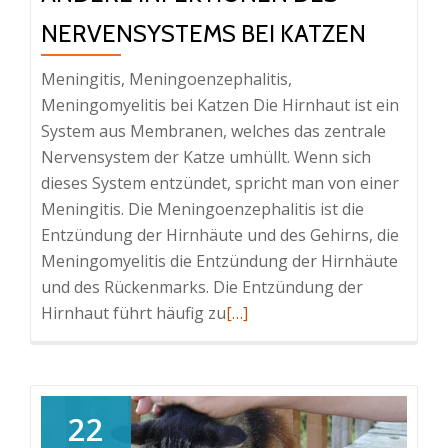
NERVENSYSTEMS BEI KATZEN
Meningitis, Meningoenzephalitis,
Meningomyelitis bei Katzen Die Hirnhaut ist ein
System aus Membranen, welches das zentrale
Nervensystem der Katze umhüllt. Wenn sich
dieses System entzündet, spricht man von einer
Meningitis. Die Meningoenzephalitis ist die
Entzündung der Hirnhäute und des Gehirns, die
Meningomyelitis die Entzündung der Hirnhäute
und des Rückenmarks. Die Entzündung der
Read
Hirnhaut führt häufig zu
[…]
more
about
Bakterielle
Meningitis
22
und