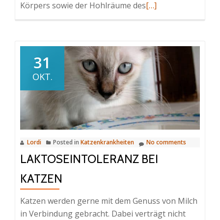
Read
Körpers sowie der Hohlräume des
[…]
more
about
Hautkrebs
(Plattenepithelkarz
31
Katze
OKT.
Lordi
Posted in
Katzenkrankheiten
No comments
LAKTOSEINTOLERANZ BEI
KATZEN
Katzen werden gerne mit dem Genuss von Milch
in Verbindung gebracht. Dabei verträgt nicht