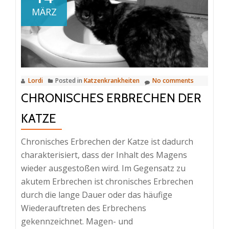
Was
MÄRZ
Sie
wissen
sollten
Lordi
Posted in
Katzenkrankheiten
No comments
CHRONISCHES ERBRECHEN DER
KATZE
Chronisches Erbrechen der Katze ist dadurch
charakterisiert, dass der Inhalt des Magens
wieder ausgestoßen wird. Im Gegensatz zu
akutem Erbrechen ist chronisches Erbrechen
durch die lange Dauer oder das häufige
Wiederauftreten des Erbrechens
gekennzeichnet. Magen- und