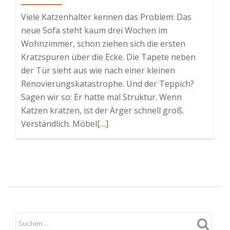
Viele Katzenhalter kennen das Problem: Das
neue Sofa steht kaum drei Wochen im
Wohnzimmer, schon ziehen sich die ersten
Kratzspuren über die Ecke. Die Tapete neben
der Tür sieht aus wie nach einer kleinen
Renovierungskatastrophe. Und der Teppich?
Sagen wir so: Er hatte mal Struktur. Wenn
Katzen kratzen, ist der Ärger schnell groß.
Read
Verständlich. Möbel
[…]
more
about
Katzen
kratzen
Möbel
kaputt:
Welche
Ausstattung