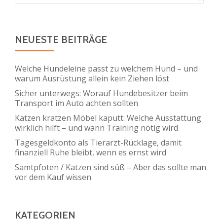
wirklich
hilft
–
NEUESTE BEITRÄGE
und
wann
Welche Hundeleine passt zu welchem Hund – und
Training
warum Ausrüstung allein kein Ziehen löst
nötig
Sicher unterwegs: Worauf Hundebesitzer beim
wird
Transport im Auto achten sollten
Katzen kratzen Möbel kaputt: Welche Ausstattung
wirklich hilft – und wann Training nötig wird
Tagesgeldkonto als Tierarzt-Rücklage, damit
finanziell Ruhe bleibt, wenn es ernst wird
Samtpfoten / Katzen sind süß – Aber das sollte man
vor dem Kauf wissen
KATEGORIEN