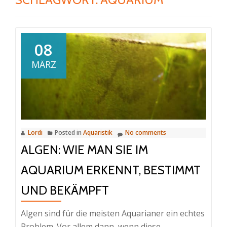
08
MÄRZ
Lordi
Posted in
Aquaristik
No comments
ALGEN: WIE MAN SIE IM
AQUARIUM ERKENNT, BESTIMMT
UND BEKÄMPFT
Algen sind für die meisten Aquarianer ein echtes
Problem. Vor allem dann, wenn diese