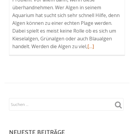
überhandnehmen. Wer Algen in seinem
Aquarium hat sucht sich sehr schnell Hilfe, denn
Algen können zu einer echten Plage werden.
Dabei spielt es meist keine Rolle ob es sich um
Kieselalgen, Grünalgen oder auch Blaualgen
Read
handelt. Werden die Algen zu viel,
[…]
more
about
Algen:
Wie
man
sie
im
Aquarium
erkennt,
bestimmt
und
NEUESTE BEITRÄGE