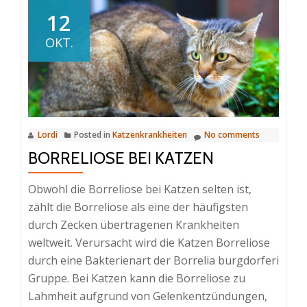
Hund
12
–
OKT.
Symptome,
Therapie
und
Impfung
Lordi
Posted in
Katzenkrankheiten
No comments
BORRELIOSE BEI KATZEN
Obwohl die Borreliose bei Katzen selten ist,
zählt die Borreliose als eine der häufigsten
durch Zecken übertragenen Krankheiten
weltweit. Verursacht wird die Katzen Borreliose
durch eine Bakterienart der Borrelia burgdorferi
Gruppe. Bei Katzen kann die Borreliose zu
Lahmheit aufgrund von Gelenkentzündungen,