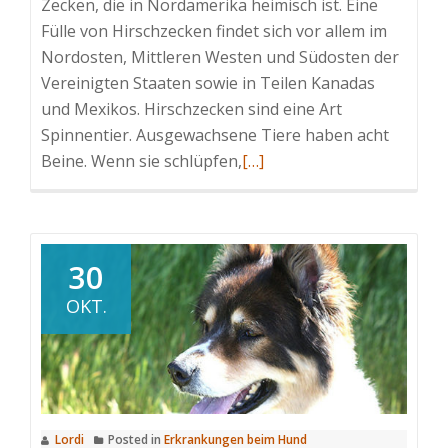
Zecken, die in Nordamerika heimisch ist. Eine
Fülle von Hirschzecken findet sich vor allem im
Nordosten, Mittleren Westen und Südosten der
Vereinigten Staaten sowie in Teilen Kanadas
und Mexikos. Hirschzecken sind eine Art
Spinnentier. Ausgewachsene Tiere haben acht
Read
Beine. Wenn sie schlüpfen,
[…]
more
about
Die
Hirschzecke
30
(lat:
OKT.
Ixodes
scapularis)
beim
Hund
Lordi
Posted in
Erkrankungen beim Hund