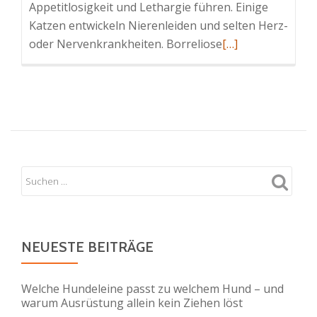
Appetitlosigkeit und Lethargie führen. Einige
Katzen entwickeln Nierenleiden und selten Herz-
Read
oder Nervenkrankheiten. Borreliose
[…]
more
about
Borreliose
bei
Katzen
NEUESTE BEITRÄGE
Welche Hundeleine passt zu welchem Hund – und
warum Ausrüstung allein kein Ziehen löst