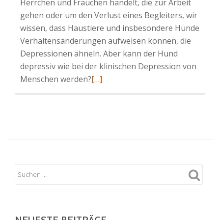
Herrchen und Frauchen handelt, die zur Arbeit
gehen oder um den Verlust eines Begleiters, wir
wissen, dass Haustiere und insbesondere Hunde
Verhaltensänderungen aufweisen können, die
Depressionen ähneln. Aber kann der Hund
depressiv wie bei der klinischen Depression von
Read
Menschen werden?
[…]
more
about
Kann
der
Hund
depressiv
sein?
NEUESTE BEITRÄGE