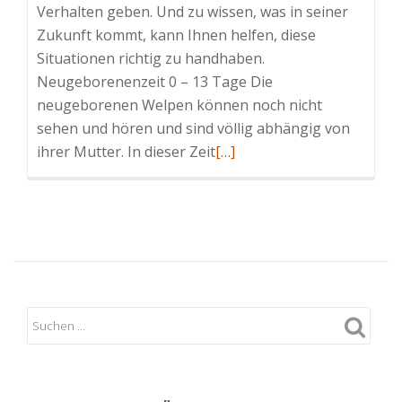
Verhalten geben. Und zu wissen, was in seiner
Zukunft kommt, kann Ihnen helfen, diese
Situationen richtig zu handhaben.
Neugeborenenzeit 0 – 13 Tage Die
neugeborenen Welpen können noch nicht
sehen und hören und sind völlig abhängig von
Read
ihrer Mutter. In dieser Zeit
[…]
more
about
Stadien
der
Hundeentwicklung