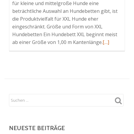
für kleine und mittelgroße Hunde eine
beträchtliche Auswahl an Hundebetten gibt, ist
die Produktvielfalt für XXL Hunde eher
eingeschränkt. Größe und Form von XXL
Hundebetten Ein Hundebett XXL beginnt meist
Read
ab einer Größe von 1,00 m Kantenlänge.
[…]
more
about
Hundebett
XXL
für
große
Hunderassen
NEUESTE BEITRÄGE