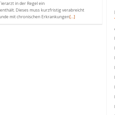
ierarzt in der Regel ein
nthält. Dieses muss kurzfristig verabreicht
Read
Hunde mit chronischen Erkrankungen
[…]
more
about
Was
kann
SAM-
e
für
Hunde
tun?