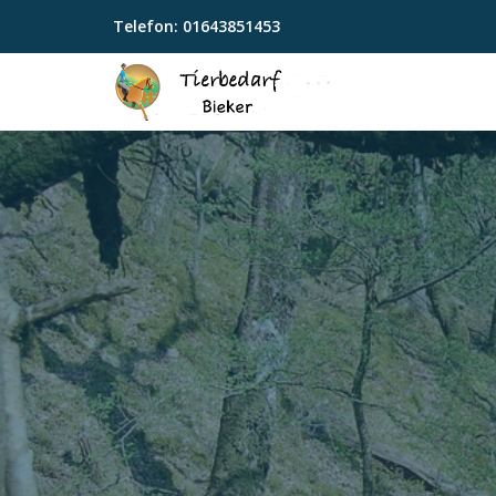
Telefon:
01643851453
Skip
to
content