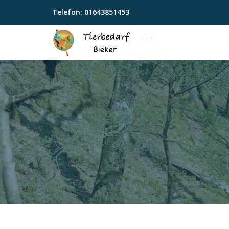
Telefon:
01643851453
Skip
to
content