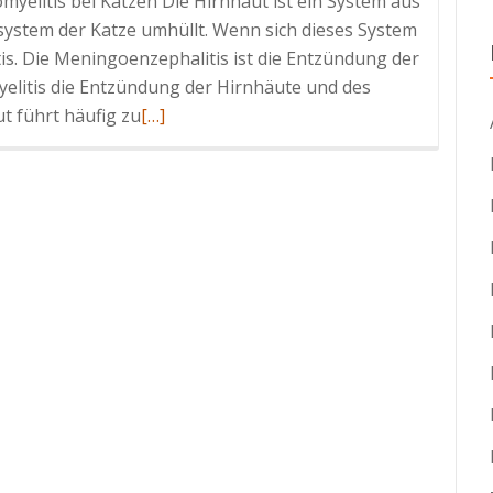
yelitis bei Katzen Die Hirnhaut ist ein System aus
ystem der Katze umhüllt. Wenn sich dieses System
is. Die Meningoenzephalitis ist die Entzündung der
elitis die Entzündung der Hirnhäute und des
Read
 führt häufig zu
[…]
more
about
Bakterielle
Meningitis
und
andere
Infektionen
des
Nervensystems
bei
Katzen