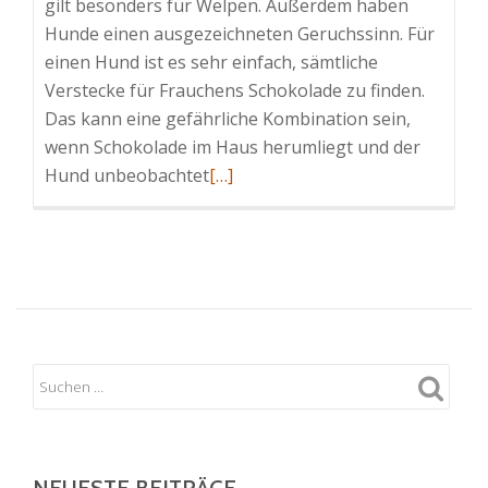
gilt besonders für Welpen. Außerdem haben
Hunde einen ausgezeichneten Geruchssinn. Für
einen Hund ist es sehr einfach, sämtliche
Verstecke für Frauchens Schokolade zu finden.
Das kann eine gefährliche Kombination sein,
wenn Schokolade im Haus herumliegt und der
Read
Hund unbeobachtet
[…]
more
about
Schokoladenvergiftung
bei
Hunden
NEUESTE BEITRÄGE