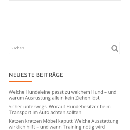
about
Knoten,
Wucherun
&
Zysten
am
Hund
NEUESTE BEITRÄGE
Welche Hundeleine passt zu welchem Hund – und
warum Ausrüstung allein kein Ziehen löst
Sicher unterwegs: Worauf Hundebesitzer beim
Transport im Auto achten sollten
Katzen kratzen Möbel kaputt: Welche Ausstattung
wirklich hilft – und wann Training nötig wird