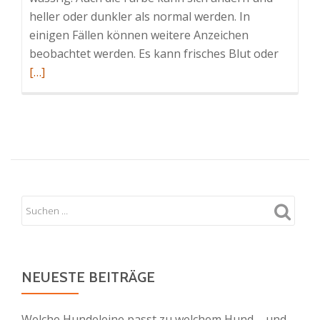
heller oder dunkler als normal werden. In
einigen Fällen können weitere Anzeichen
Read
beobachtet werden. Es kann frisches Blut oder
more
[…]
about
Durchfa
bei
Katzen
NEUESTE BEITRÄGE
Welche Hundeleine passt zu welchem Hund – und