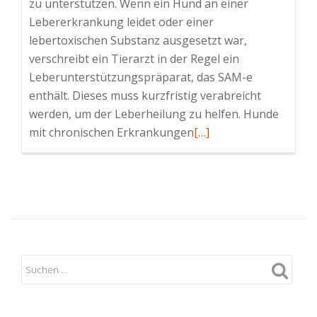
zu unterstützen. Wenn ein Hund an einer
Lebererkrankung leidet oder einer
lebertoxischen Substanz ausgesetzt war,
verschreibt ein Tierarzt in der Regel ein
Leberunterstützungspräparat, das SAM-e
enthält. Dieses muss kurzfristig verabreicht
werden, um der Leberheilung zu helfen. Hunde
Read
mit chronischen Erkrankungen
[…]
more
about
Was
kann
SAM-
e
für
Hunde
tun?