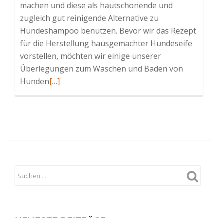
machen und diese als hautschonende und
zugleich gut reinigende Alternative zu
Hundeshampoo benutzen. Bevor wir das Rezept
für die Herstellung hausgemachter Hundeseife
vorstellen, möchten wir einige unserer
Überlegungen zum Waschen und Baden von
Read
Hunden
[…]
more
about
Pflegende
Hundeseife
selber
machen