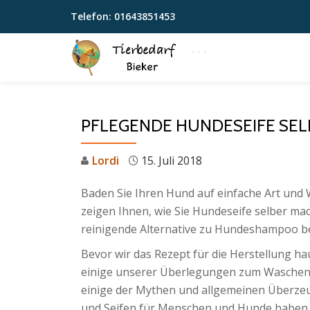
Telefon:
01643851453
Skip
to
content
PFLEGENDE HUNDESEIFE SE
Lordi
15. Juli 2018
Baden Sie Ihren Hund auf einfache Art und 
zeigen Ihnen, wie Sie Hundeseife selber ma
reinigende Alternative zu Hundeshampoo b
Bevor wir das Rezept für die Herstellung h
einige unserer Überlegungen zum Waschen 
einige der Mythen und allgemeinen Überze
und Seifen für Menschen und Hunde haben.