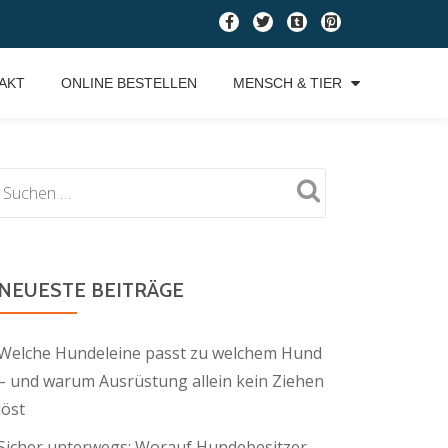
fa-
fa-
fa-
fa-
facebook
twitter
tumblr-
pinterest-
square
square
AKT
ONLINE BESTELLEN
MENSCH & TIER
NEUESTE BEITRÄGE
Welche Hundeleine passt zu welchem Hund
– und warum Ausrüstung allein kein Ziehen
löst
Sicher unterwegs: Worauf Hundebesitzer