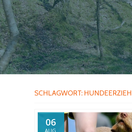
SCHLAGWORT:
HUNDEERZIE
06
AUG.