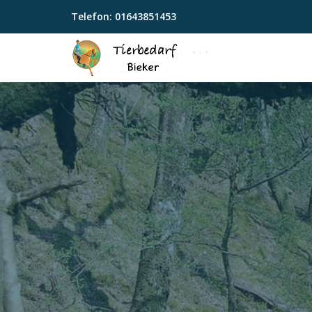
Telefon:
01643851453
Skip
to
content