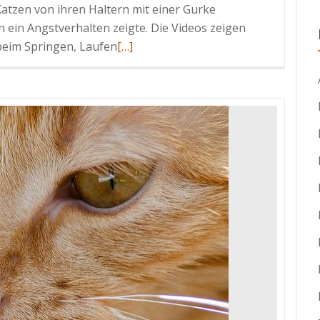
Katzen von ihren Haltern mit einer Gurke
 ein Angstverhalten zeigte. Die Videos zeigen
Read
eim Springen, Laufen
[…]
more
about
Warum
haben
Katzen
Angst
vor
Gurken?