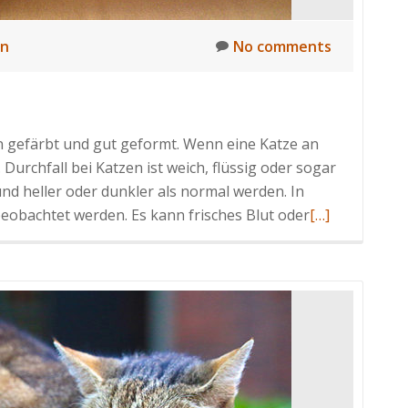
en
No comments
n gefärbt und gut geformt. Wenn eine Katze an
. Durchfall bei Katzen ist weich, flüssig oder sogar
nd heller oder dunkler als normal werden. In
Read
eobachtet werden. Es kann frisches Blut oder
[…]
more
about
Durchfall
bei
Katzen