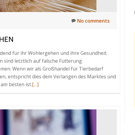
No comments
CHEN
idend für ihr Wohlergehen und ihre Gesundheit.
sind letztlich auf falsche Fütterung
en. Wenn wir als Großhandel für Tierbedarf
ben, entspricht dies dem Verlangen des Marktes und
Read
am besten ist.
[…]
more
about
Katzenfutter
selber
machen