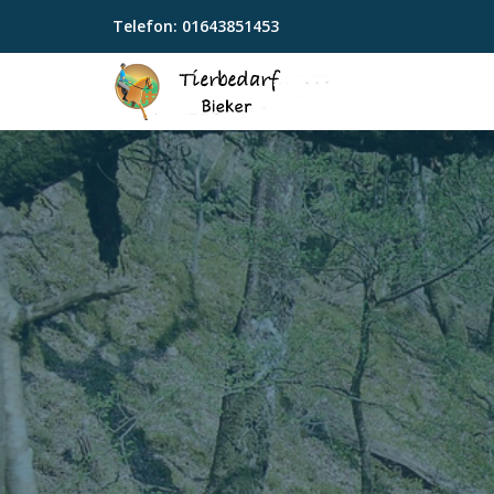
Telefon:
01643851453
Skip
to
content