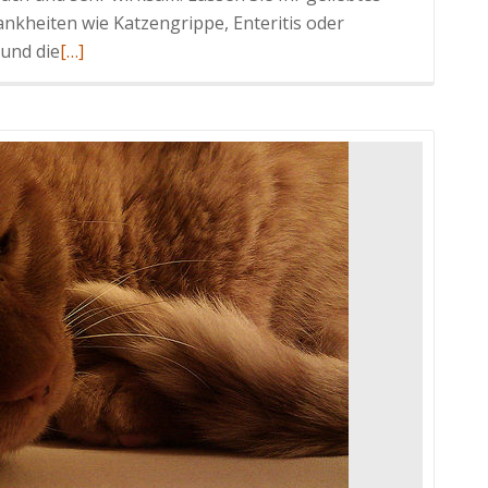
ankheiten wie Katzengrippe, Enteritis oder
Read
 und die
[…]
more
about
Impfplan
Katzen