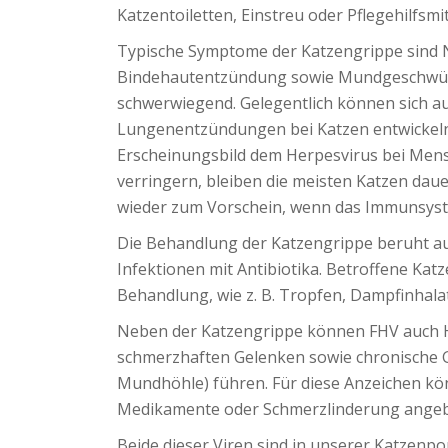
Katzentoiletten, Einstreu oder Pflegehilfsm
Typische Symptome der Katzengrippe sind N
Bindehautentzündung sowie Mundgeschwüre.
schwerwiegend. Gelegentlich können sich a
Lungenentzündungen bei Katzen entwickeln.
Erscheinungsbild dem Herpesvirus bei Men
verringern, bleiben die meisten Katzen dauer
wieder zum Vorschein, wenn das Immunsyste
Die Behandlung der Katzengrippe beruht au
Infektionen mit Antibiotika. Betroffene Kat
Behandlung, wie z. B. Tropfen, Dampfinhala
Neben der Katzengrippe können FHV auch H
schmerzhaften Gelenken sowie chronische Gi
Mundhöhle) führen. Für diese Anzeichen kö
Medikamente oder Schmerzlinderung angebr
Beide dieser Viren sind in unserer Katzenp