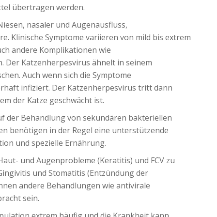
ittel übertragen werden.
iesen, nasaler und Augenausfluss,
 Klinische Symptome variieren von mild bis extrem
uch andere Komplikationen wie
 Der Katzenherpesvirus ähnelt in seinem
schen. Auch wenn sich die Symptome
haft infiziert. Der Katzenherpesvirus tritt dann
m der Katze geschwächt ist.
f der Behandlung von sekundären bakteriellen
zen benötigen in der Regel eine unterstützende
tion und spezielle Ernährung.
aut- und Augenprobleme (Keratitis) und FCV zu
ngivitis und Stomatitis (Entzündung der
nnen andere Behandlungen wie antivirale
acht sein.
opulation extrem häufig und die Krankheit kann