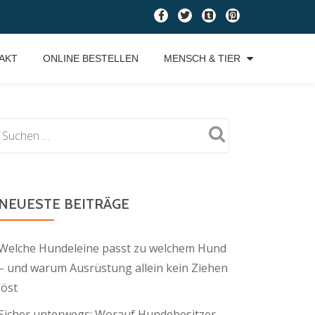
fa-
fa-
fa-
fa-
facebook
twitter
tumblr-
pinterest-
square
square
AKT
ONLINE BESTELLEN
MENSCH & TIER
NEUESTE BEITRÄGE
Welche Hundeleine passt zu welchem Hund
– und warum Ausrüstung allein kein Ziehen
löst
Sicher unterwegs: Worauf Hundebesitzer