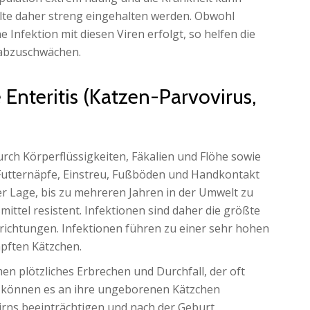
llte daher streng eingehalten werden. Obwohl
 Infektion mit diesen Viren erfolgt, so helfen die
 abzuschwächen.
 Enteritis (Katzen-Parvovirus,
urch Körperflüssigkeiten, Fäkalien und Flöhe sowie
 Futternäpfe, Einstreu, Fußböden und Handkontakt
der Lage, bis zu mehreren Jahren in der Umwelt zu
ittel resistent. Infektionen sind daher die größte
ichtungen. Infektionen führen zu einer sehr hohen
mpften Kätzchen.
en plötzliches Erbrechen und Durchfall, der oft
us können es an ihre ungeborenen Kätzchen
irns beeinträchtigen und nach der Geburt