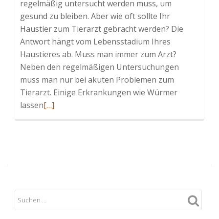
regelmäßig untersucht werden muss, um
gesund zu bleiben. Aber wie oft sollte Ihr
Haustier zum Tierarzt gebracht werden? Die
Antwort hängt vom Lebensstadium Ihres
Haustieres ab. Muss man immer zum Arzt?
Neben den regelmäßigen Untersuchungen
muss man nur bei akuten Problemen zum
Tierarzt. Einige Erkrankungen wie Würmer
Read
lassen
[…]
more
about
Wie
oft
sollte
Ihr
Haustier
zum
Tierarzt?