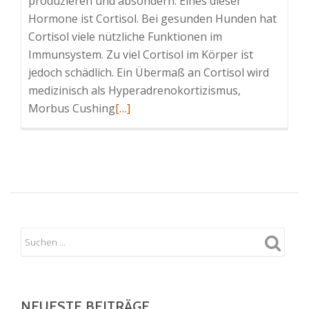
produzieren und absondern. Eines dieser
Hormone ist Cortisol. Bei gesunden Hunden hat
Cortisol viele nützliche Funktionen im
Immunsystem. Zu viel Cortisol im Körper ist
jedoch schädlich. Ein Übermaß an Cortisol wird
medizinisch als Hyperadrenokortizismus,
Read
Morbus Cushing
[…]
more
about
Cushing
Syndrom
beim
Hund
NEUESTE BEITRÄGE