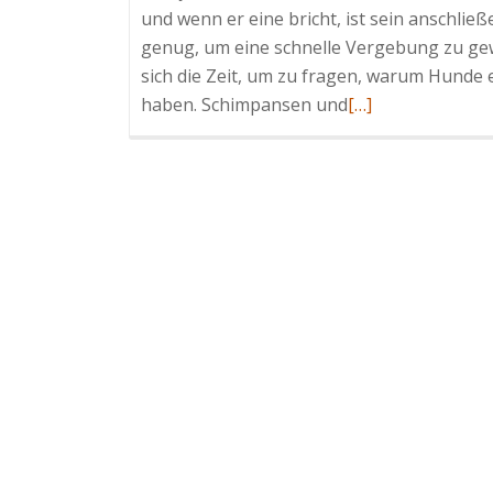
und wenn er eine bricht, ist sein anschli
genug, um eine schnelle Vergebung zu g
sich die Zeit, um zu fragen, warum Hunde e
Read
haben. Schimpansen und
[…]
more
about
Hunde
befolgen
beim
Spiel
die
goldenen
Regeln
der
Fairness