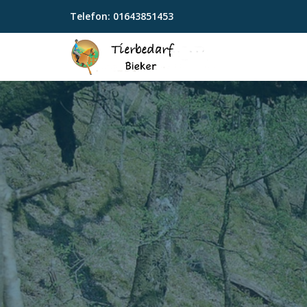
Telefon:
01643851453
Skip
to
content