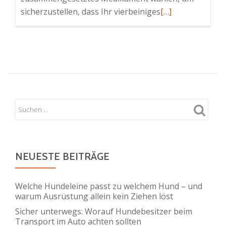
Read
sicherzustellen, dass Ihr vierbeiniges
[…]
more
about
Was
sind
veterinärmedizin
zusammengesetz
Medikamente?
NEUESTE BEITRÄGE
Welche Hundeleine passt zu welchem Hund – und
warum Ausrüstung allein kein Ziehen löst
Sicher unterwegs: Worauf Hundebesitzer beim
Transport im Auto achten sollten