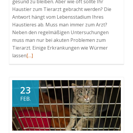
gesund zu bleiben. Aber wie oft sollte Ihr
Haustier zum Tierarzt gebracht werden? Die
Antwort hängt vom Lebensstadium Ihres
Haustieres ab. Muss man immer zum Arzt?
Neben den regelmäßigen Untersuchungen
muss man nur bei akuten Problemen zum
Tierarzt. Einige Erkrankungen wie Würmer
Read
lassen
[…]
more
about
Wie
oft
23
sollte
FEB.
Ihr
Haustier
zum
Tierarzt?