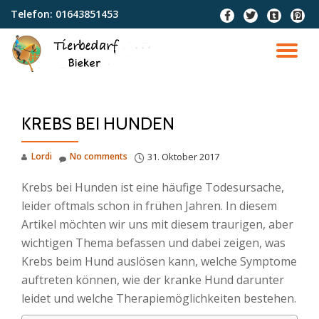
Telefon:
01643851453
fa-
fa-
fa-
fa-
facebook
twitter
tumblr-
pinter
Skip
square
squar
to
TO
content
NA
KREBS BEI HUNDEN
Lordi
No comments
31. Oktober 2017
Krebs bei Hunden ist eine häufige Todesursache,
leider oftmals schon in frühen Jahren. In diesem
Artikel möchten wir uns mit diesem traurigen, aber
wichtigen Thema befassen und dabei zeigen, was
Krebs beim Hund auslösen kann, welche Symptome
auftreten können, wie der kranke Hund darunter
leidet und welche Therapiemöglichkeiten bestehen.