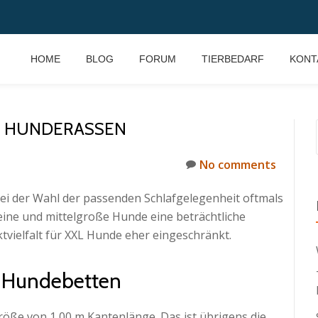
HOME
BLOG
FORUM
TIERBEDARF
KONT
 HUNDERASSEN
No comments
i der Wahl der passenden Schlafgelegenheit oftmals
ine und mittelgroße Hunde eine beträchtliche
tvielfalt für XXL Hunde eher eingeschränkt.
 Hundebetten
röße von 1,00 m Kantenlänge. Das ist übrigens die