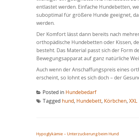
entlastet werden. Einfache Hundebetten, wel
suboptimal für größere Hunde geeignet, da 
werden.
Der Komfort lässt dann bereits nach mehre
orthopädische Hundebetten oder Kissen, 
besteht. Das Material passt sich der Form d
Bewegungsapparat auf ganz natürliche Wei
Auch wenn der Anschaffungspreis eines or
erscheint, so lohnt es sich doch – der Gesun
Posted in
Hundebedarf
Tagged
hund
,
Hundebett
,
Körbchen
,
XXL
BEITRAGSNAVIGATION
Hypoglykämie – Unterzuckerung beim Hund