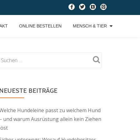
fa-
fa-
fa-
fa-
facebook
twitter
tumblr-
pinterest-
square
square
AKT
ONLINE BESTELLEN
MENSCH & TIER
NEUESTE BEITRÄGE
Welche Hundeleine passt zu welchem Hund
– und warum Ausrüstung allein kein Ziehen
löst
Sicher unterwegs: Worauf Hundebesitzer