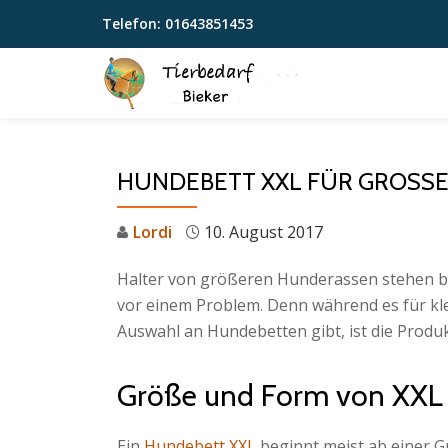
Telefon:
01643851453
Skip
to
content
HUNDEBETT XXL FÜR GROSSE
Lordi
10. August 2017
Halter von größeren Hunderassen stehen be
vor einem Problem. Denn während es für kle
Auswahl an Hundebetten gibt, ist die Produk
Größe und Form von XXL
Ein
Hundebett XXL
beginnt meist ab einer G