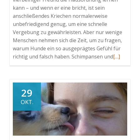
kann – und wenn er eine bricht, ist sein
anschließendes Kriechen normalerweise
unbefriedigend genug, um eine schnelle
Vergebung zu gewährleisten. Aber nur wenige
Menschen nehmen sich die Zeit, um zu fragen,
warum Hunde ein so ausgeprägtes Gefühl für
Read
richtig und falsch haben. Schimpansen und
[…]
more
about
Hunde
befolgen
29
beim
OKT.
Spiel
die
goldenen
Regeln
der