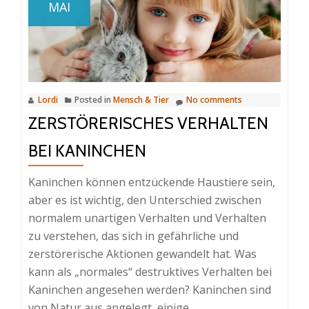
MAI
Hund
mich
ab
und
ist
Lordi
Posted in
Mensch & Tier
No comments
es
ZERSTÖRERISCHES VERHALTEN
ein
Problem?
BEI KANINCHEN
Kaninchen können entzückende Haustiere sein,
aber es ist wichtig, den Unterschied zwischen
normalem unartigen Verhalten und Verhalten
zu verstehen, das sich in gefährliche und
zerstörerische Aktionen gewandelt hat. Was
kann als „normales“ destruktives Verhalten bei
Kaninchen angesehen werden? Kaninchen sind
von Natur aus angelegt, einige