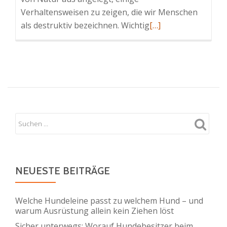
Verhaltensweisen zu zeigen, die wir Menschen
Read
als destruktiv bezeichnen. Wichtig
[…]
more
about
Zerstörerisches
Verhalten
bei
Kaninchen
NEUESTE BEITRÄGE
Welche Hundeleine passt zu welchem Hund – und
warum Ausrüstung allein kein Ziehen löst
Sicher unterwegs: Worauf Hundebesitzer beim