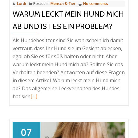
Lordi
Posted in
Mensch & Tier
No comments
Fairness
WARUM LECKT MEIN HUND MICH
AB UND IST ES EIN PROBLEM?
Als Hundebesitzer sind Sie wahrscheinlich damit
vertraut, dass Ihr Hund sie im Gesicht ablecken,
egal ob Sie es für süß halten oder nicht. Aber
warum leckt mein Hund mich ab? Sollten Sie das
Verhalten beenden? Antworten auf diese Fragen
in diesem Artikel. Warum leckt mein Hund mich
ab? Das allgemeine Leckverhalten des Hundes
Read
hat sich
[…]
more
about
Warum
leckt
07
mein