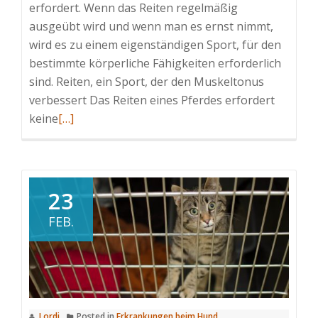
erfordert. Wenn das Reiten regelmäßig
ausgeübt wird und wenn man es ernst nimmt,
wird es zu einem eigenständigen Sport, für den
bestimmte körperliche Fähigkeiten erforderlich
sind. Reiten, ein Sport, der den Muskeltonus
verbessert Das Reiten eines Pferdes erfordert
Read
keine
[…]
more
about
Die
gesundheitlichen
23
Vorteile
FEB.
des
Reitens
Lordi
Posted in
Erkrankungen beim Hund