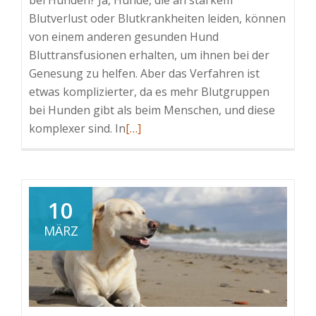
Blutverlust oder Blutkrankheiten leiden, können
von einem anderen gesunden Hund
Bluttransfusionen erhalten, um ihnen bei der
Genesung zu helfen. Aber das Verfahren ist
etwas komplizierter, da es mehr Blutgruppen
bei Hunden gibt als beim Menschen, und diese
Read
komplexer sind. In
[…]
more
about
Blutgruppen
und
10
Blutspenden
MÄRZ
bei
Hunden