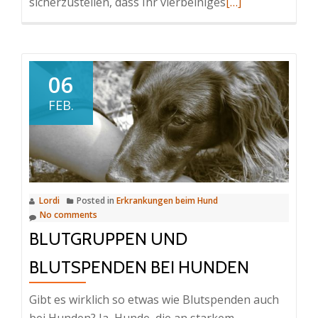
Read
sicherzustellen, dass Ihr vierbeiniges
[…]
more
about
Was
sind
06
veterinärmedizin
FEB.
zusammengesetz
Medikamente?
Lordi
Posted in
Erkrankungen beim Hund
No comments
BLUTGRUPPEN UND
BLUTSPENDEN BEI HUNDEN
Gibt es wirklich so etwas wie Blutspenden auch
bei Hunden? Ja, Hunde, die an starkem