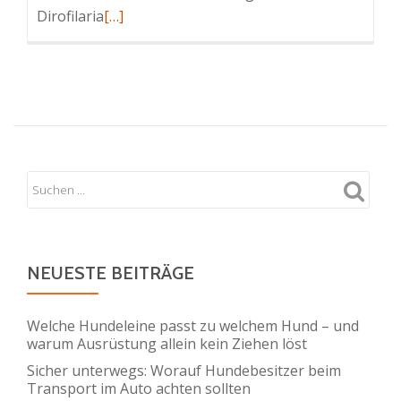
Read
Dirofilaria
[…]
more
about
Herzwurm
Hund
(kardiovaskuläre
Dirofilariose)
–
Symptome
und
Therapie
NEUESTE BEITRÄGE
Welche Hundeleine passt zu welchem Hund – und
warum Ausrüstung allein kein Ziehen löst
Sicher unterwegs: Worauf Hundebesitzer beim
Transport im Auto achten sollten